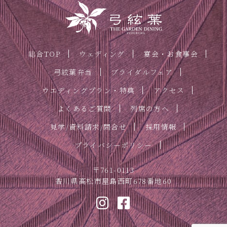
総合TOP
ウェディング
宴会・お食事会
弓絃葉弁当
ブライダルフェア
ウエディングプラン・特典
アクセス
よくあるご質問
列席の方へ
見学/資料請求/問合せ
採用情報
プライバシーポリシー
〒761-0113
香川県高松市屋島西町678番地60