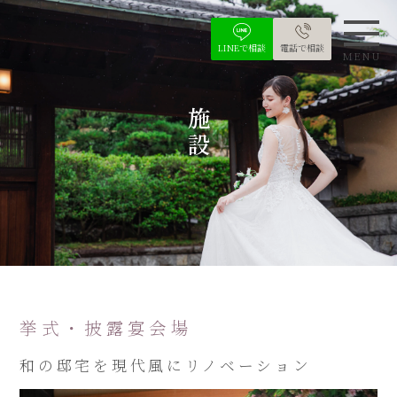
LINEで相談
電話で相談
MENU
施設
挙式・披露宴会場
和の邸宅を現代風にリノベーション