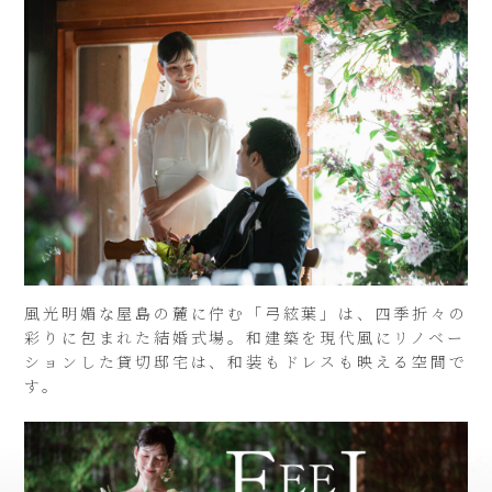
風光明媚な屋島の麓に佇む「弓絃葉」は、四季折々の
彩りに包まれた結婚式場。和建築を現代風にリノベー
ションした貸切邸宅は、和装もドレスも映える空間で
す。