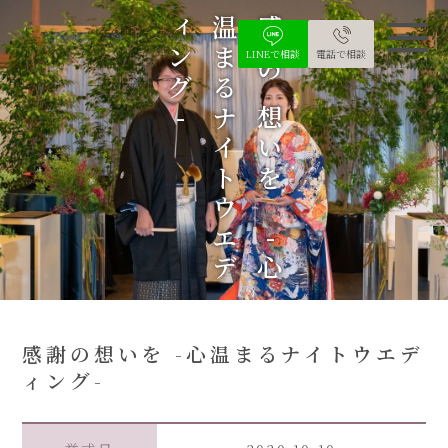
-
感
謝
の
想
い
を
-
心
温
ま
る
ナ
イ
ト
ウ
エ
デ
ィ
ン
グ
LINEで相談
電話で相談
MENU
感謝の想いを -心温まるナイトウエデ
ィング-