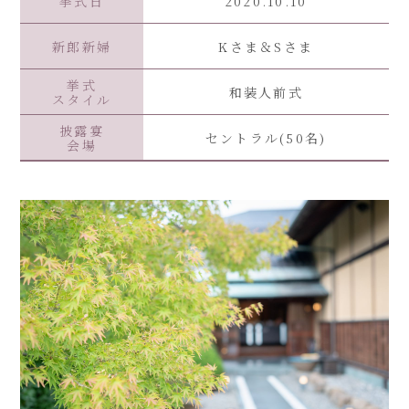
挙式日
2020.10.10
新郎新婦
Kさま＆Sさま
挙式
和装人前式
スタイル
披露宴
セントラル(50名)
会場